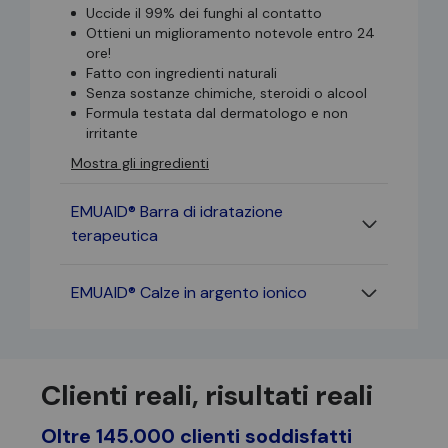
Uccide il 99% dei funghi al contatto
Ottieni un miglioramento notevole entro 24
ore!
Fatto con ingredienti naturali
Senza sostanze chimiche, steroidi o alcool
Formula testata dal dermatologo e non
irritante
Mostra gli ingredienti
EMUAID® Barra di idratazione
terapeutica
Pulisce e disintossica la pelle in
EMUAID® Calze in argento ionico
profondità, fornisce un'idratazione
intensa e ripristina l'idratazione,
Antibatterico - Tessuto con fibra
esfolia per favorire il ricambio
d'argento naturale ad ampio spettro
cellulare e stimola la naturale
che ha potenti e comprovati benefici
rigenerazione della pelle.
Clienti reali, risultati reali
antimicrobici.
Utilizzare su viso e corpo - eccellente
Aumenta l'efficacia - Crea un
per la rasatura o lo shampoo
ambiente per i piedi che accelera il
Oltre 145.000 clienti soddisfatti
Senza parabeni, ftalati, paraffina,