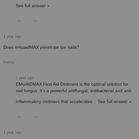
See full answer »
1 year ago
Does emuaidMAX penetrate toe nails?
Follow
1 year ago
EMUAIDMAX First Aid Ointment is the optimal solution for
nail fungus. It’s a powerful antifungal, antibacterial and anti-
inflammatory ointment that accelerates…
See full answer »
1 year ago