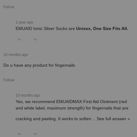
Follow
1 year ago
EMUAID Ionic Silver Socks are
Unisex, One Size Fits All.
10 months ago
Do u have any product for fingernails
Follow
10 months ago
Yes, we recommend EMUAIDMAX First Aid Ointment (red
and white label, maximum strength) for fingernails that are
cracking and peeling. It works to soften…
See full answer »