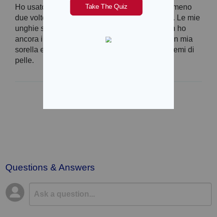
Ho usato il sapone e l'unguento ogni giorno almeno
due volte, a volte anche le tre volte consigliate. Le mie
unghie sembrano davvero molto più sane! Non ho
ancora indossato i calzini. Sono in vacanza con mia
sorella e lei ne ha ordinati alcuni per altri problemi di
pelle.
1
2
3
Questions & Answers