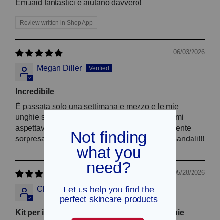
Emuaid fantastici e aiutano davvero!
Review written in Shop App
06/03/2026
Megan Diller
Incredibile
È passata solo una settimana e mezzo e le mie
unghie stanno già iniziando a migliorare. Non mi
aspettavo questo risultato, ma sono piacevolmente
sorpresa. Spero di poter indossare di nuovo i sandali!!!
05/28/2026
Christine Duke
Kit per il trattamento delle micosi delle unghie