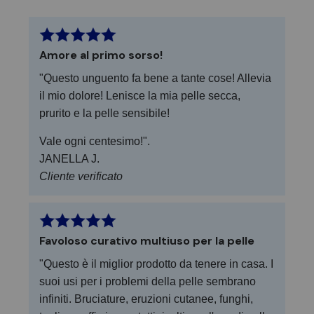
processo di guarigione e migliora
glutine, glicole propilenico, olio
l'aspetto di piedi e unghie.
minerale, profumo sintetico, PABA,
Moisture Wicking - Controllo
colore sintetico, DEA o solfati
dell'umidità e degli odori a lunga
Mostra gli ingredienti
Amore al primo sorso!
durata, il calzino perfetto che
mantiene i piedi sani, asciutti e privi
"Questo unguento fa bene a tante cose! Allevia
di odori.
il mio dolore! Lenisce la mia pelle secca,
Materiali della mostra
prurito e la pelle sensibile!
Vale ogni centesimo!".
JANELLA J.
Cliente verificato
Favoloso curativo multiuso per la pelle
"Questo è il miglior prodotto da tenere in casa. I
suoi usi per i problemi della pelle sembrano
infiniti. Bruciature, eruzioni cutanee, funghi,