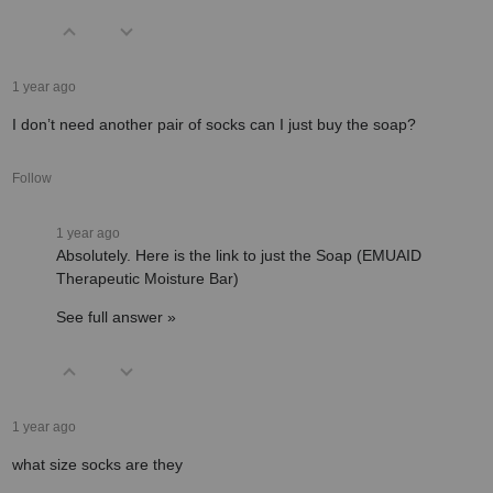
1 year ago
I don’t need another pair of socks can I just buy the soap?
Follow
1 year ago
Absolutely. Here is the link to just the Soap (EMUAID
Therapeutic Moisture Bar)
See full answer »
1 year ago
what size socks are they