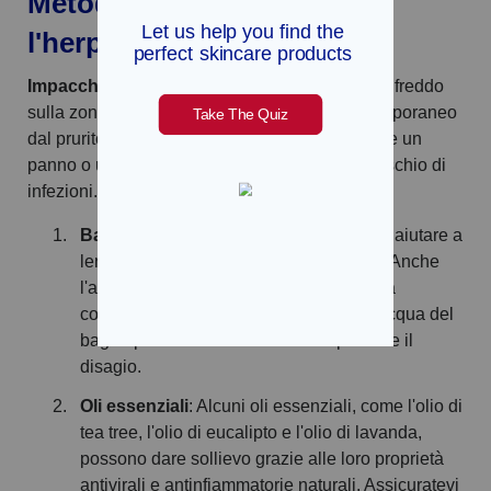
Metodi naturali per trattare
l'herpes zoster
Impacchi freddi
: L'applicazione di un impacco freddo
sulla zona interessata può dare un sollievo temporaneo
dal prurito e dal dolore. Assicuratevi di utilizzare un
panno o un asciugamano pulito per evitare il rischio di
infezioni.
Bagni freddi
: Fare un bagno fresco può aiutare a
lenire la pelle colpita dall'herpes zoster. Anche
l'aggiunta di 1 o 2 tazze di farina d'avena
colloidale o di bicarbonato di sodio all'acqua del
bagno può contribuire a ridurre il prurito e il
disagio.
Oli essenziali
: Alcuni oli essenziali, come l'olio di
tea tree, l'olio di eucalipto e l'olio di lavanda,
possono dare sollievo grazie alle loro proprietà
antivirali e antinfiammatorie naturali. Assicuratevi