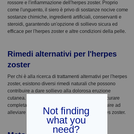
rossore e l'infiammazione dell'herpes zoster. Proprio
come l'unguento, il siero è privo di sostanze nocive come
sostanze chimiche, ingredienti artificiali, conservanti e
steroidi, garantendo un'opzione di sollievo sicura ed
efficace per l'herpes zoster e altre condizioni della pelle.
Rimedi alternativi per l'herpes
zoster
Per chi è alla ricerca di trattamenti alternativi per l'herpes
zoster, esistono diversi rimedi naturali che possono
contribuire a dare sollievo alla dolorosa eruzione
cutanea. Anche se questi metodi non possono curare
completamente la condizione, possono contribuire ad
alleviare i sintomi e il disagio associati all'herpes zoster.