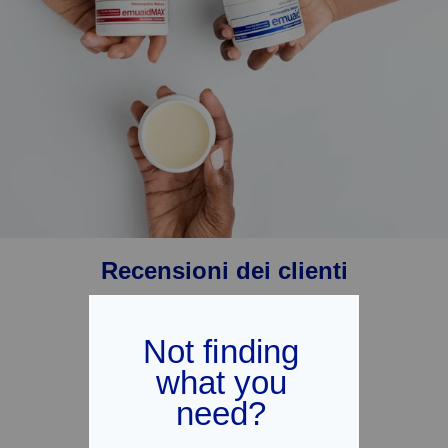
Recensioni dei clienti
4,75 su 5
Sulla base di 167 recensioni
144
10
10