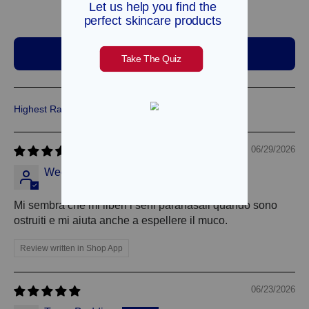
1
2
Scrivi una recensione
Sort by
06/29/2026
Wee
Mi sembra che mi liberi i seni paranasali quando sono
ostruiti e mi aiuta anche a espellere il muco.
Review written in Shop App
06/23/2026