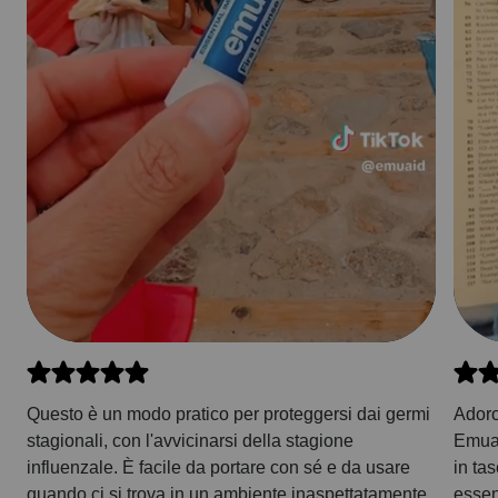
Questo è un modo pratico per proteggersi dai germi
Adoro
stagionali, con l'avvicinarsi della stagione
Emuai
influenzale. È facile da portare con sé e da usare
in ta
quando ci si trova in un ambiente inaspettatamente
essenz