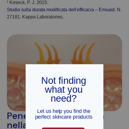
¹ Kmieck, P. J. 2015.
Studio sulla durata modificata dell'efficacia – Emuaid
. N.
27181. Kappa Laboratories.
Penetra in profondità
nella pelle