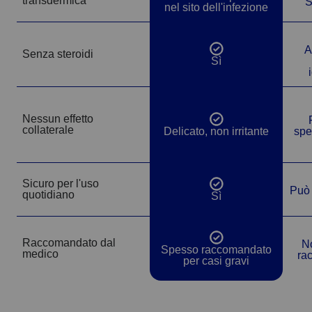
transdermica
S
nel sito dell'infezione
A
Senza steroidi
Sì
Sì
Nessun effetto
Sì
collaterale
Delicato, non irritante
spe
Sicuro per l'uso
Può 
Sì
quotidiano
Sì
Raccomandato dal
No
Sì
Spesso raccomandato
medico
ra
per casi gravi