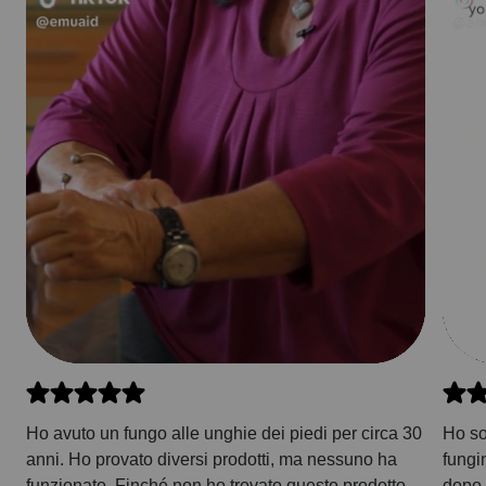
Ho avuto un fungo alle unghie dei piedi per circa 30
Ho sof
anni. Ho provato diversi prodotti, ma nessuno ha
fungi
funzionato. Finché non ho trovato questo prodotto.
dopo 