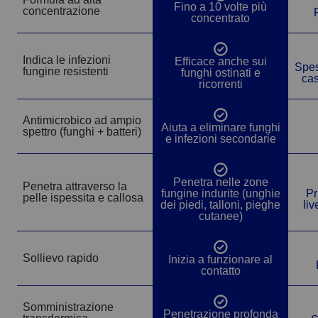
Sì
Fino a 10 volte più
concentrazione
concentrato
Sì
Indica le infezioni
Efficace anche sui
Spes
fungine resistenti
funghi ostinati e
cas
ricorrenti
Antimicrobico ad ampio
Sì
Aiuta a eliminare funghi
spettro (funghi + batteri)
e infezioni secondarie
Sì
Penetra nelle zone
Penetra attraverso la
fungine indurite (unghie
Pr
pelle ispessita e callosa
dei piedi, talloni, pieghe
liv
cutanee)
Sì
Sollievo rapido
Inizia a funzionare al
contatto
Somministrazione
Sì
Penetrazione profonda