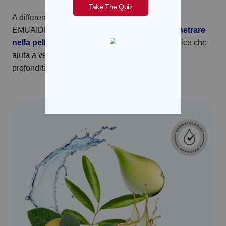
A differenza della maggior parte dei trattamenti,
EMUAIDMAX® appositamente studiato per
penetrare
nella pelle. È
dotato di un sistema di rilascio unico che
aiuta a veicolare potenti principi attivi curativi in
profondità nella pelle.