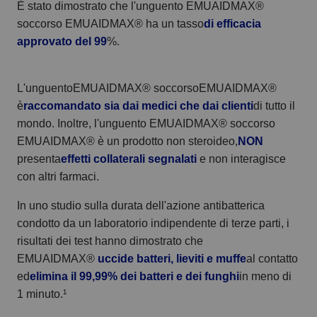
È stato dimostrato che l'unguento EMUAIDMAX®
soccorso EMUAIDMAX® ha un tasso
di efficacia
approvato del 99
%.
L'unguentoEMUAIDMAX® soccorsoEMUAIDMAX®
è
raccomandato sia dai medici che dai clienti
di tutto il
mondo. Inoltre, l'unguento EMUAIDMAX® soccorso
EMUAIDMAX® è un prodotto non steroideo,
NON
presenta
effetti collaterali segnalati
e non interagisce
con altri farmaci.
In uno studio sulla durata dell'azione antibatterica
condotto da un laboratorio indipendente di terze parti, i
risultati dei test hanno dimostrato che
EMUAIDMAX®
uccide batteri, lieviti e muffe
al contatto
ed
elimina il 99,99% dei batteri e dei funghi
in meno di
1 minuto.¹