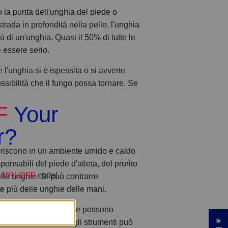
o la punta dell'unghia del piede o
trada in profondità nella pelle, l'unghia
iù di un'unghia. Quasi il 50% di tutte le
 essere serio.
'unghia si è ispessita o si avverte
ossibilità che il fungo possa tornare. Se
fioriscono in un ambiente umido e caldo
nsabili del piede d'atleta, del prurito
elle unghie. Si può contrarre
 più delle unghie delle mani.
per la cura delle unghie possono
ci. La disinfezione degli strumenti può