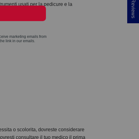
★ Reviews
trumenti usati per la pedicure e la
essita o scolorita, dovreste considerare
vresti consultare il tuo medico il prima