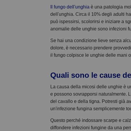
Il fungo dell'unghia
è una patologia molt
dell'unghia. Circa il 10% degli adulti h
può ispessirsi, scolorirsi e iniziare a s
anomalie delle unghie sono infezioni f
Se hai una condizione lieve senza alcun
dolore, è necessario prendere provvedime
il fungo colpisce le unghie delle mani o 
Quali sono le cause de
La causa della micosi delle unghie è un
e possono sovrapporsi naturalmente. Le 
del cavallo e della tigna. Potresti già 
un'infezione fungina semplicemente toc
Questo perché indossare scarpe e calzi
diffondere infezioni fungine da una pers