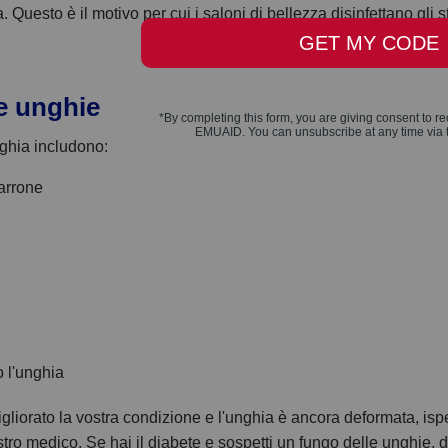
 Questo è il motivo per cui i saloni di bellezza disinfettano gli s
e unghie
nghia includono:
arrone
o l'unghia
gliorato la vostra condizione e l'unghia è ancora deformata, isp
ro medico. Se hai il diabete e sospetti un fungo delle unghie, do