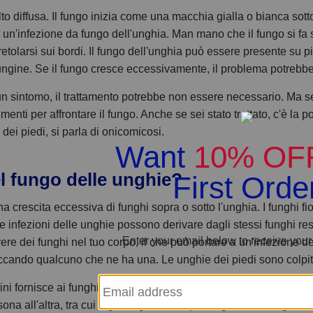
o diffusa. Il fungo inizia come una macchia gialla o bianca sott
a un'infezione da fungo dell'unghia. Man mano che il fungo si fa s
gretolarsi sui bordi. Il fungo dell'unghia può essere presente su p
ungine. Se il fungo cresce eccessivamente, il problema potrebbe
 sintomo, il trattamento potrebbe non essere necessario. Ma se l
nti per affrontare il fungo. Anche se sei stato trattato, c'è la p
dei piedi, si parla di onicomicosi.
l fungo delle unghie?
a crescita eccessiva di funghi sopra o sotto l'unghia. I funghi 
infezioni delle unghie possono derivare dagli stessi funghi respo
avere dei funghi nel tuo corpo, il che può portare a un'infezione d
cando qualcuno che ne ha una. Le unghie dei piedi sono colpite
ni fornisce ai funghi un ambiente umido e caldo. Gli strumenti 
ona all'altra, tra cui tagliaunghie, lime per unghie e smerigliatri