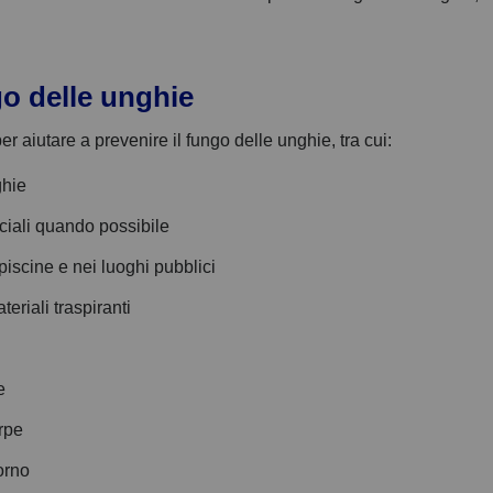
go delle unghie
r aiutare a prevenire il fungo delle unghie, tra cui:
ghie
iciali quando possibile
piscine e nei luoghi pubblici
eriali traspiranti
e
arpe
iorno