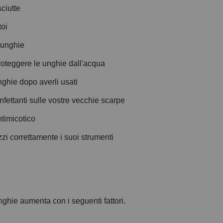
sciutte
toi
 unghie
oteggere le unghie dall'acqua
unghie dopo averli usati
nfettanti sulle vostre vecchie scarpe
timicotico
izzi correttamente i suoi strumenti
unghie aumenta con i seguenti fattori.