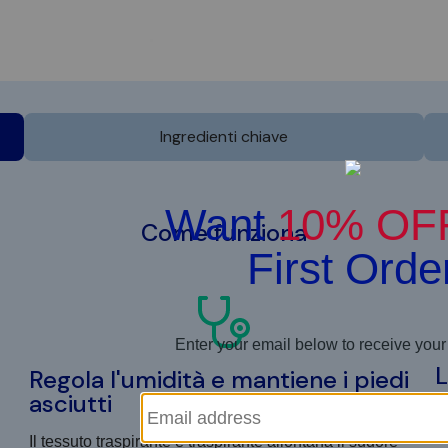
Ingredienti chiave
Come funziona
L
Regola l'umidità e mantiene i piedi
s
asciutti
Le
Il tessuto traspirante e traspirante allontana il sudore