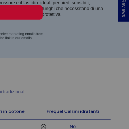
★ Reviews
 rossore e il fastidio: ideali per piedi sensibili,
crepolati o soggetti a funghi che necessitano di una
rriera più delicata e protettiva.
 tradizionali.
ri in cotone
Prequel Calzini idratanti
No