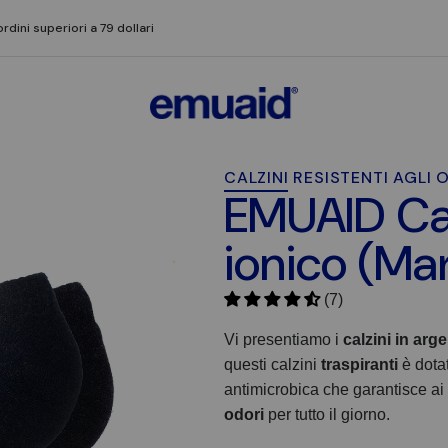
ordini superiori a 79 dollari
CALZINI RESISTENTI AGL
EMUAID Cal
ionico (Ma
(7)
Vi presentiamo i
calzini in ar
questi calzini
traspiranti
è dotat
antimicrobica che garantisce ai
odori
per tutto il giorno.