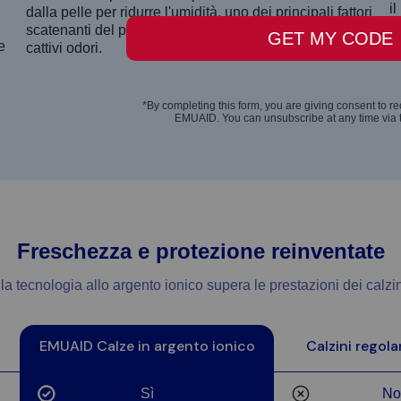
il
dalla pelle per ridurre l'umidità, uno dei principali fattori
s
scatenanti del piede d'atleta, delle irritazioni e dei
ba
e
cattivi odori.
Freschezza e protezione reinventate
a tecnologia allo argento ionico supera le prestazioni dei calzini
EMUAID Calze in argento ionico
Calzini regola
Sì
No