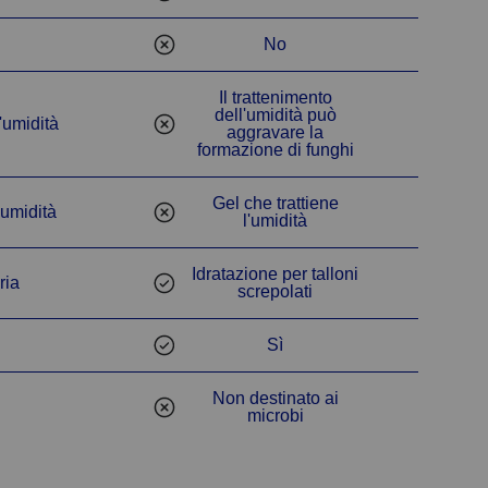
No
No
No
Il trattenimento
dell'umidità può
'umidità
aggravare la
No
formazione di funghi
Gel che trattiene
'umidità
l'umidità
No
Idratazione per talloni
ria
screpolati
Sì
Sì
Sì
Non destinato ai
microbi
No