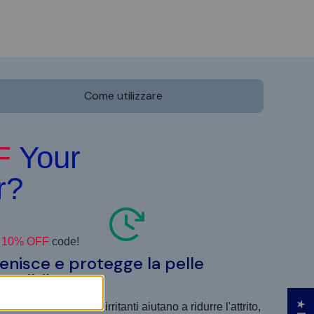
Come utilizzare
enisce e protegge la pelle
ensibile
 fibre morbide e non irritanti aiutano a ridurre l'attrito,