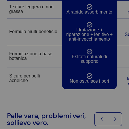
Gliceridi di Oliva, Propanediolo, Succo di Foglie di Aloe
Texture leggera e non
Barbadensis, Gomma di Sclerotium, Gomma di Xantano,
Sì
grassa
A rapido assorbimento
Ialuronato di Sodio, Gliceridi di Palmisti Idrogenati, 1,2-
Esandiolo, Gliceridi di Palma Idrogenati, Olio di
Sì
Corteccia di Cedrus Atlantica, olio di pelargonium
Idratazione +
Formula multi-beneficio
riparazione + lenitivo +
So
graveolens, olio di fiori di cananga odorata, olio di
anti-invecchiamento
buccia di citrus grandis (pompelmo), olio di buccia di
citrus limon (limone), olio di foglie di pogostemon cablin,
Formulazione a base
Sì
olio di legno di fusanus spicatus, idrossiacetofenone,
Estratti naturali di
botanica
supporto
acido caprilidrossamico, idrossido di sodio, fitato di
sodio, pullulano, silice.
Sicuro per pelli
Sì
acneiche
Non ostruisce i pori
Pelle vera, problemi veri,
sollievo vero.