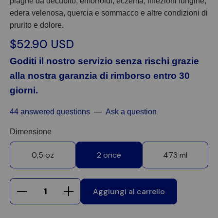
piaghe da decubito, emorroidi, eczema, infezioni fungine,
edera velenosa, quercia e sommacco e altre condizioni di
prurito e dolore.
$52.90 USD
Goditi il nostro servizio senza rischi grazie
alla nostra garanzia di rimborso entro 30
giorni.
44 answered questions
—
Ask a question
Dimensione
0,5 oz
2 once
473 ml
Aggiungi al carrello