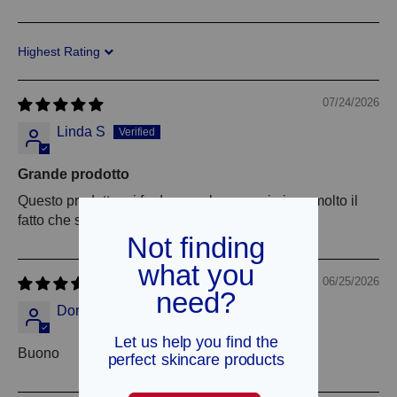
Sort by
07/24/2026
Linda S
Grande prodotto
Questo prodotto mi fa davvero bene e mi piace molto il
fatto che sia omeopatico.
06/25/2026
Doreen Grasby
Buono