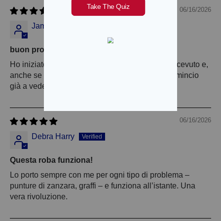
06/16/2026
James F. Stuart Jr.
buon prodotto
Ho iniziato a usare il prodotto non appena l'ho ricevuto e,
anche se sono passati solo un paio di giorni, comincio
già a vedere dei risultati positivi.
06/16/2026
Debra Harry
Questa roba funziona!
Lo porto sempre con me per ogni tipo di problema –
punture di zanzara, graffi – e funziona all’istante. Una
vera rivoluzione.