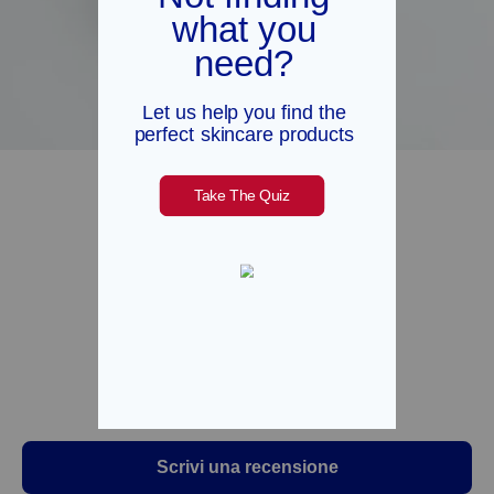
Recensioni dei clienti
4,91 su 5
Basato su 149 recensioni
137
10
2
0
0
Scrivi una recensione