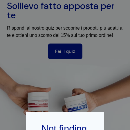
Sollievo fatto apposta per
te
Rispondi al nostro quiz per scoprire i prodotti più adatti a
te e ottieni uno sconto del 15% sul tuo primo ordine!
Fai il quiz