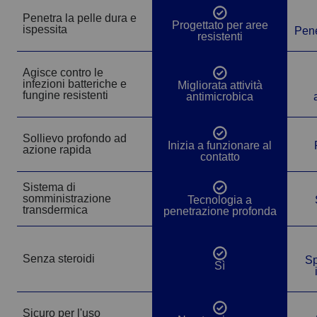
ricino idrogenato, lisina HCI, olio di frutta Olea
e del dolore entro le prime 24 ore dall'uso.
Penetra la pelle dura e
Europaea, fitosfingosina, citrato d'argento, squalano,
Sì
Progettato per aree
ispessita
Pene
tocoferil acetato, tribehenina, olio vegetale.
resistenti
Applicare uno strato sottile di
2
EMUAIDMAX
Agisce contro le
Sì
infezioni batteriche e
Migliorata attività
fungine resistenti
antimicrobica
Sollievo profondo ad
Sì
Inizia a funzionare al
azione rapida
Riapplicare 3-4 volte al giorno o al
contatto
3
bisogno per un ulteriore sollievo
Sistema di
sintomatico.
Sì
somministrazione
Tecnologia a
transdermica
penetrazione profonda
Senza steroidi
Sp
Sì
Sì
Sicuro per l'uso
Sì