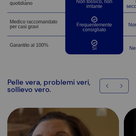
Non tossico, non
quotidiano
irritante
secc
Medico raccomandato
Sì
Frequentemente
No
per casi gravi
consigliato
Garantito al 100%
Sì
Sì
Ne
Pelle vera, problemi veri,
sollievo vero.