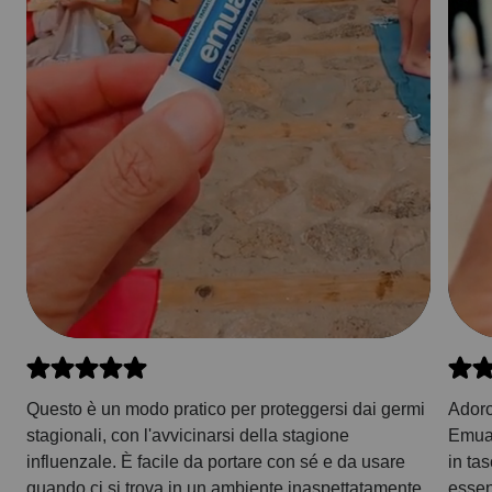
Questo è un modo pratico per proteggersi dai germi
Adoro
stagionali, con l'avvicinarsi della stagione
Emuai
influenzale. È facile da portare con sé e da usare
in ta
quando ci si trova in un ambiente inaspettatamente
essenz