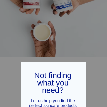
Recensioni dei clienti
4,75 su 5
Sulla base di 167 recensioni
144
10
10