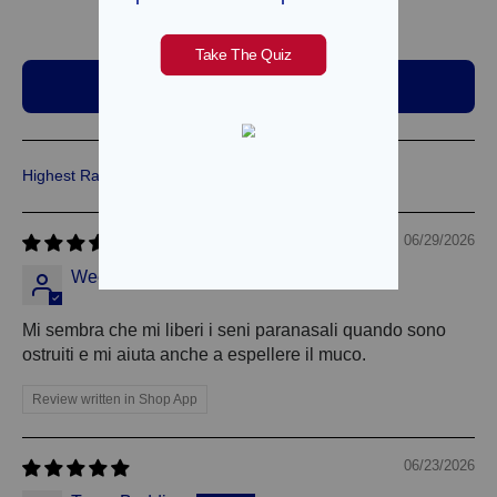
1
2
Scrivi una recensione
Sort by
06/29/2026
Wee
Mi sembra che mi liberi i seni paranasali quando sono
ostruiti e mi aiuta anche a espellere il muco.
Review written in Shop App
06/23/2026